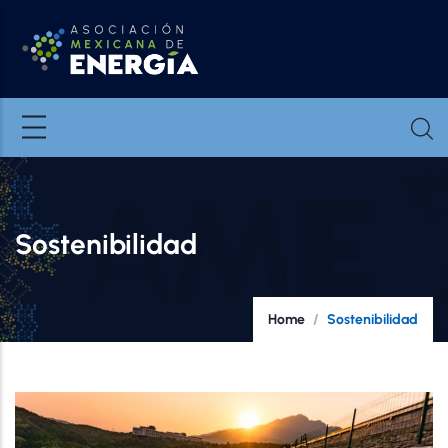
Skip to main content
Sostenibilidad
Breadcrumb
Home
/
Sostenibilidad