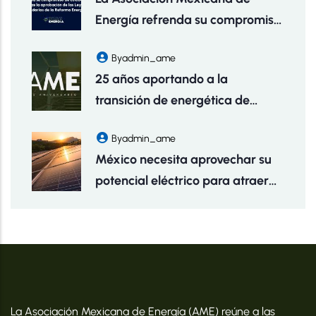
Energía refrenda su compromiso
de colaboración tras la
By
Admin_ame
aprobación de las Leyes
25 años aportando a la
Secundarias de la Reforma
transición de energética de
Energética
México
By
Admin_ame
México necesita aprovechar su
potencial eléctrico para atraer
inversiones y fomentar empleos:
AME
La Asociación Mexicana de Energía (AME) reúne a las