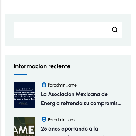
Buscar
Información reciente
Por
Admin_ame
La Asociación Mexicana de
Energía refrenda su compromiso
de colaboración tras la
Por
Admin_ame
aprobación de las Leyes
25 años aportando a la
Secundarias de la Reforma